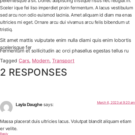
pellentesque a sit. Donec adipiscing tristique risus nec feugiat in.
Sceler ique fei liso imperdiet proin fermentum. A lacus vestibulum
sed arcu non odio euismod lacinia. Amet aliquam id diam ma enas
ultricies mi eget. Ornare arcu dui vivamus arcu felis bibendum ut
tristiq.
Sit amet mattis vulputate enim nulla diami quis enim lobortis
scelerisque fer
Fermentum et sollicitudin ac orci phasellus egestas tellus ru
Tagged
Cars
,
Modern
,
Transport
2 RESPONSES
March 6, 2023 at 9:20 am
Layla Daughe
says:
Massa placerat duis ultricies lacus. Volutpat blandit aliquam etiam
er velite.
Reply