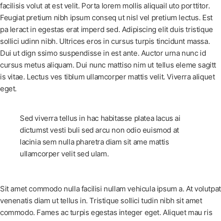
facilisis volut at est velit. Porta lorem mollis aliquail uto porttitor.
Feugiat pretium nibh ipsum conseq ut nisl vel pretium lectus. Est
pa leract in egestas erat imperd sed. Adipiscing elit duis tristique
sollici udinn nibh. Ultrices eros in cursus turpis tincidunt massa.
Dui ut dign ssimo suspendisse in est ante. Auctor urna nunc id
cursus metus aliquam. Dui nunc mattiso nim ut tellus eleme sagitt
is vitae. Lectus ves tiblum ullamcorper mattis velit. Viverra aliquet
eget.
Sed viverra tellus in hac habitasse platea lacus ai
dictumst vesti buli sed arcu non odio euismod at
lacinia sem nulla pharetra diam sit ame mattis
ullamcorper velit sed ulam.
Sit amet commodo nulla facilisi nullam vehicula ipsum a. At volutpat
venenatis diam ut tellus in. Tristique sollici tudin nibh sit amet
commodo. Fames ac turpis egestas integer eget. Aliquet mau ris