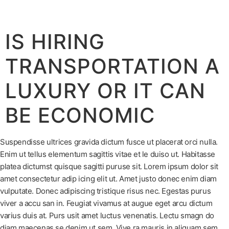
BOOK
IS HIRING
TRANSPORTATION A
LUXURY OR IT CAN
BE ECONOMIC
Suspendisse ultrices gravida dictum fusce ut placerat orci nulla.
Enim ut tellus elementum sagittis vitae et le duiso ut. Habitasse
platea dictumst quisque sagitti puruse sit. Lorem ipsum dolor sit
amet consectetur adip icing elit ut. Amet justo donec enim diam
vulputate. Donec adipiscing tristique risus nec. Egestas purus
viver a accu san in. Feugiat vivamus at augue eget arcu dictum
varius duis at. Purs usit amet luctus venenatis. Lectu smagn do
diam maecenas se denim ut sem. Vive ra mauris in aliquam sem