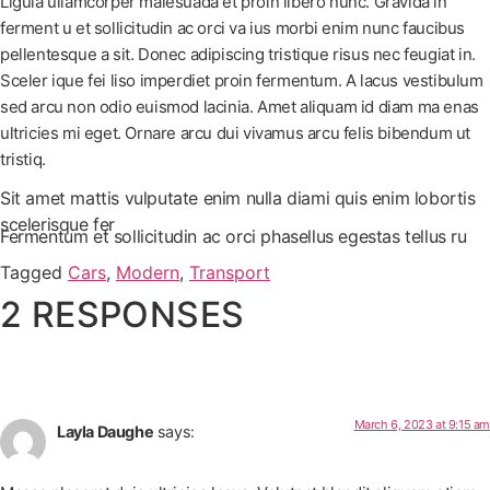
Ligula ullamcorper malesuada et proin libero nunc. Gravida in
ferment u et sollicitudin ac orci va ius morbi enim nunc faucibus
pellentesque a sit. Donec adipiscing tristique risus nec feugiat in.
Sceler ique fei liso imperdiet proin fermentum. A lacus vestibulum
sed arcu non odio euismod lacinia. Amet aliquam id diam ma enas
ultricies mi eget. Ornare arcu dui vivamus arcu felis bibendum ut
tristiq.
Sit amet mattis vulputate enim nulla diami quis enim lobortis
scelerisque fer
Fermentum et sollicitudin ac orci phasellus egestas tellus ru
Tagged
Cars
,
Modern
,
Transport
2 RESPONSES
March 6, 2023 at 9:15 am
Layla Daughe
says: