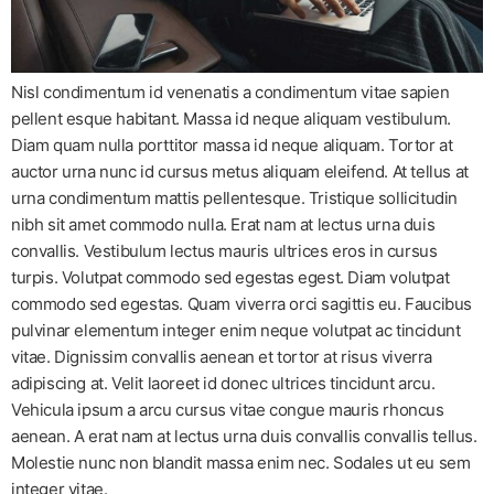
Nisl condimentum id venenatis a condimentum vitae sapien
pellent esque habitant. Massa id neque aliquam vestibulum.
Diam quam nulla porttitor massa id neque aliquam. Tortor at
auctor urna nunc id cursus metus aliquam eleifend. At tellus at
urna condimentum mattis pellentesque. Tristique sollicitudin
nibh sit amet commodo nulla. Erat nam at lectus urna duis
convallis. Vestibulum lectus mauris ultrices eros in cursus
turpis. Volutpat commodo sed egestas egest. Diam volutpat
commodo sed egestas. Quam viverra orci sagittis eu. Faucibus
pulvinar elementum integer enim neque volutpat ac tincidunt
vitae. Dignissim convallis aenean et tortor at risus viverra
adipiscing at. Velit laoreet id donec ultrices tincidunt arcu.
Vehicula ipsum a arcu cursus vitae congue mauris rhoncus
aenean. A erat nam at lectus urna duis convallis convallis tellus.
Molestie nunc non blandit massa enim nec. Sodales ut eu sem
integer vitae.